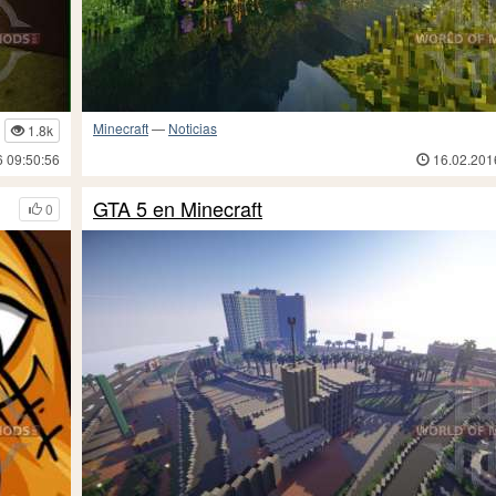
Minecraft
—
Noticias
1.8k
6 09:50:56
16.02.201
GTA 5 en Minecraft
0