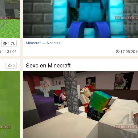
Minecraft
—
Noticias
1.7k
6 11:31:05
17.05.201
Sexo en Minecraft
0