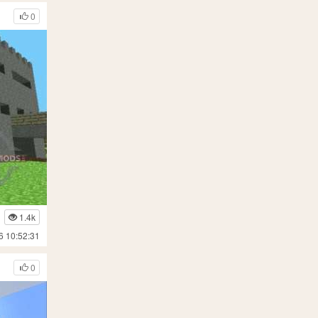
0
1.4k
6 10:52:31
0