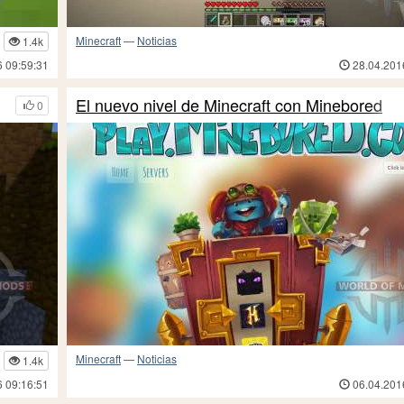
Minecraft
—
Noticias
1.4k
6 09:59:31
28.04.201
El nuevo nivel de Minecraft con Minebored
0
Minecraft
—
Noticias
1.4k
6 09:16:51
06.04.201