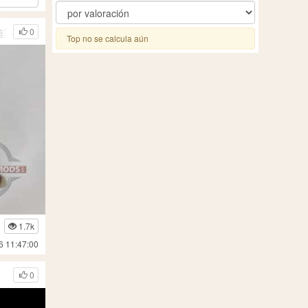
ft
0
Top no se calcula aún
1.7k
6 11:47:00
0