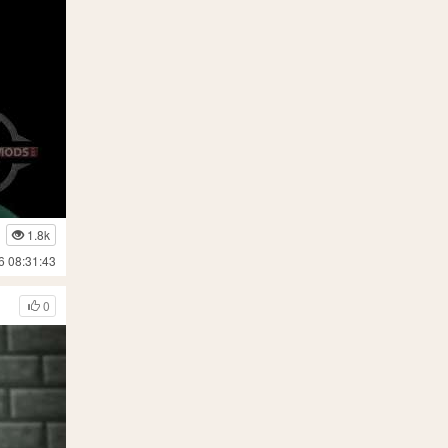
1.8k
6 08:31:43
0