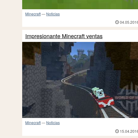
Minecraft
—
Noticias
04.05.201
Impresionante Minecraft ventas
Minecraft
—
Noticias
15.04.201