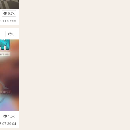
9.7k
6 11:27:23
0
1.5k
6 07:39:04