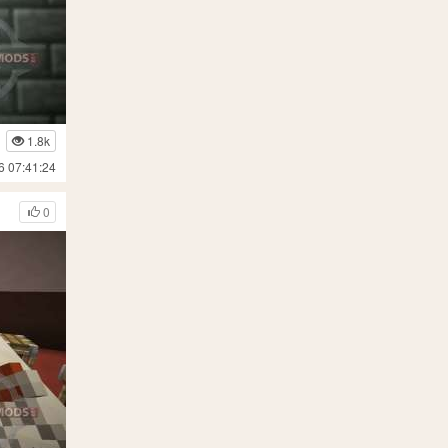
1.8k
6 07:41:24
0