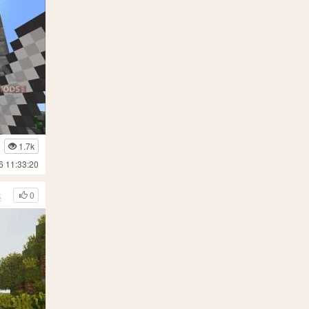
1.7k
6 11:33:20
s
0