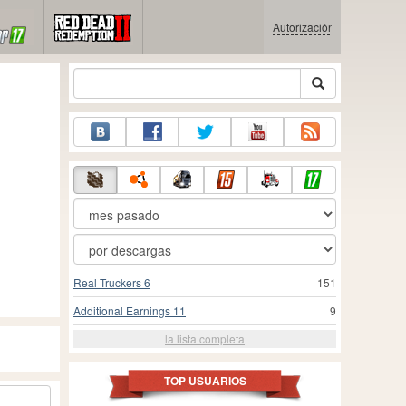
Autorización
Real Truckers 6
151
Additional Earnings 11
9
la lista completa
TOP USUARIOS