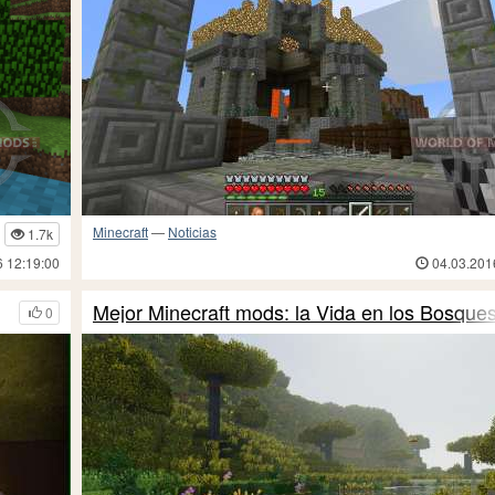
Minecraft
—
Noticias
1.7k
6 12:19:00
04.03.201
Mejor Minecraft mods: la Vida en los Bosque
0