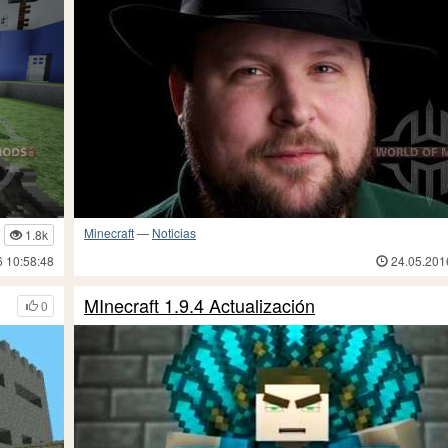
Minecraft
—
Noticias
1.8k
6 10:58:48
24.05.201
MInecraft 1.9.4 Actualización
0