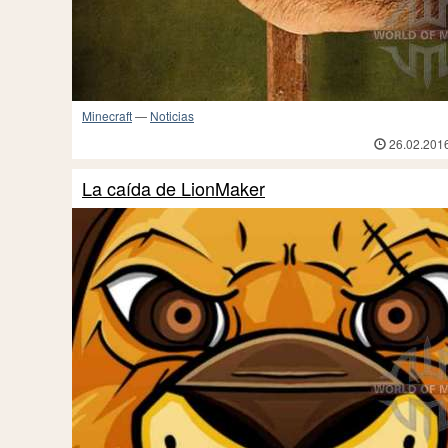
Minecraft
—
Noticias
26.02.201
La caída de LionMaker