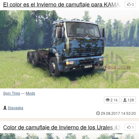
El color es el Invierno de camuflaje para KAMAZ
0
Spin Tires
—
Mods
2.1k
128
Slavaska
29.08.2017 14:53:20
Color de camuflaje de Invierno de los Urales 432
1