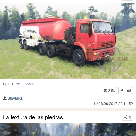
Spin Tires
—
Mods
2.5k
168
Slavaska
28.08.2017 20:11:52
La textura de las piedras
0