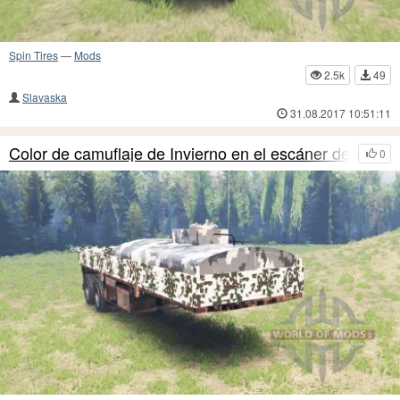
Spin Tires
—
Mods
2.5k
49
Slavaska
31.08.2017 10:51:11
Color de camuflaje de Invierno en el escáner de
0