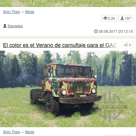
Spin Tires
—
Mods
2.2k
197
Slavaska
28.08.2017 20:12:15
El color es el Verano de camuflaje para el GAZ 6
0
Spin Tires
—
Mods