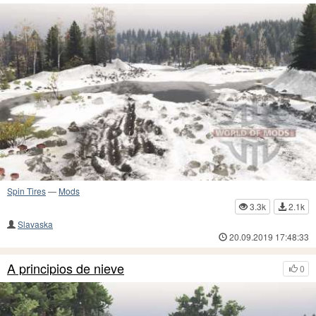
Spin Tires
—
Mods
3.3k
2.1k
Slavaska
20.09.2019 17:48:33
A principios de nieve
0