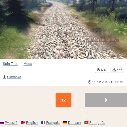
Spin Tires
—
Mods
4.4k
556
Slavaska
11.12.2016 10:33:31
12
11
10
9
8
7
6
5
4
3
12
Русский
English
Français
Deutsch
Português