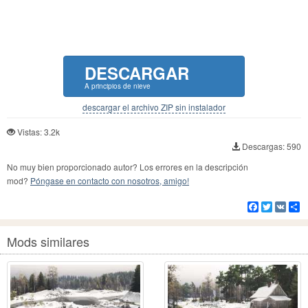
DESCARGAR
A principios de nieve
descargar el archivo ZIP sin instalador
Vistas: 3.2k
Descargas: 590
No muy bien proporcionado autor? Los errores en la descripción
mod?
Póngase en contacto con nosotros, amigo!
Facebook
Twitter
VK
Co
Mods similares