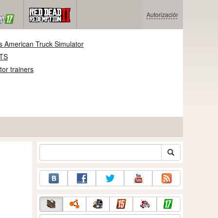
Autorización
s American Truck Simulator
ATS
or trainers