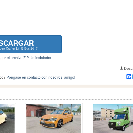
SCARGAR
gen Crafter L1H2 Bus 2017
gar el archivo ZIP sin instalador
Desca
mod?
Póngase en contacto con nosotros, amigo!