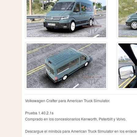
DAF
6
JAC
1
Ni
Dacia
2
Jeep
4
Op
Volkswagen Crafter para American Truck Simulator.
Prueba 1.40.2.1s
Comprado en los concesionarios Kenworth, Peterbilt y Volvo.
Descargue el minibús para American Truck Simulator en los enlaces