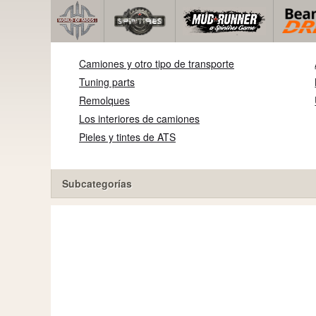
Camiones y otro tipo de transporte
Tuning parts
Remolques
Los interiores de camiones
Pieles y tintes de ATS
Subcategorías