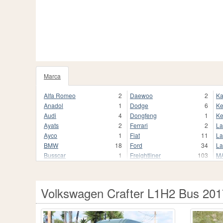
Marca
Alfa Romeo
2
Daewoo
2
Ka
Anadol
1
Dodge
6
Ke
Audi
4
Dongfeng
1
Ke
Ayats
2
Ferrari
2
La
Ayco
1
Fiat
11
La
BMW
18
Ford
34
La
Busscar
1
Freightliner
103
M
Cadillac
1
Honda
5
M
Caterpillar
6
Hyundai
2
Ma
Chevrolet
3
Infiniti
1
Ma
Volkswagen Crafter L1H2 Bus 201
Chrysler
1
International
44
Ma
Citroën
1
Irizar
2
Me
Comil
1
Iveco
9
M