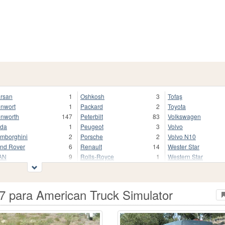
rsan
1
Oshkosh
3
Tofaş
nwort
1
Packard
2
Toyota
nworth
147
Peterbilt
83
Volkswagen
da
1
Peugeot
3
Volvo
mborghini
2
Porsche
2
Volvo N10
nd Rover
6
Renault
14
Wester Star
AN
9
Rolls-Royce
1
Western Star
ack
65
Roman
1
Другие
rcopolo
5
Scania
17
ЗиЛ
scarello
2
Scot
6
КамАЗ
7 para American Truck Simulator
serati
1
Seat
1
КрАЗ
rcedes-Benz
25
Shelby
1
МАЗ
odasa
1
Skoda
10
МЗКТ