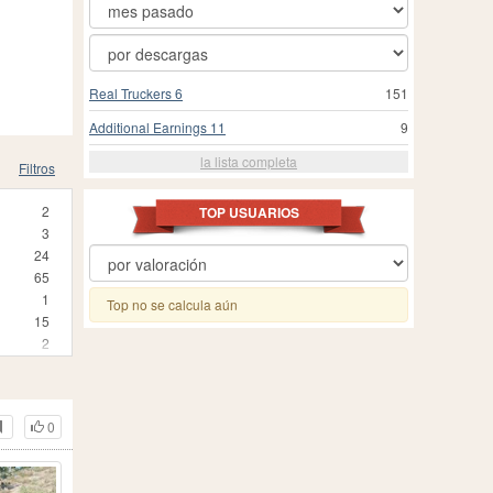
Real Truckers 6
151
Additional Earnings 11
9
la lista completa
Filtros
2
TOP USUARIOS
3
24
65
1
Top no se calcula aún
15
2
4
7
4
0
3
4
2