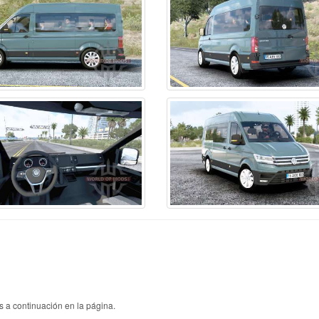
ssan
6
Sterling
1
Урал
el
5
Sultana
1
 a continuación en la página.