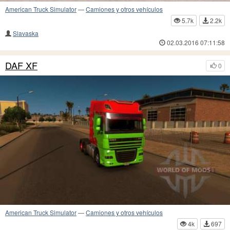
American Truck Simulator
—
Camiones y otros vehículos
5.7k
2.2k
Slavaska
02.03.2016 07:11:58
DAF XF
0
American Truck Simulator
—
Camiones y otros vehículos
4k
697