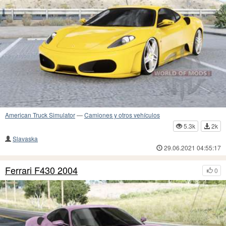
American Truck Simulator
—
Camiones y otros vehículos
5.3k
2k
Slavaska
29.06.2021 04:55:17
Ferrari F430 2004
0