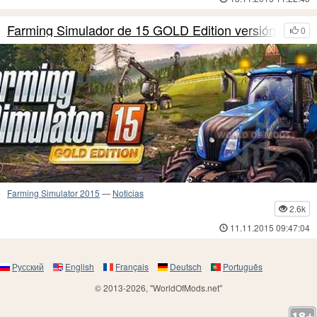
Farming Simulador de 15 GOLD Edition versión
0
Farming Simulator 2015
—
Noticias
2.6k
11.11.2015 09:47:04
Русский
English
Français
Deutsch
Português
© 2013-2026, "WorldOfMods.net"