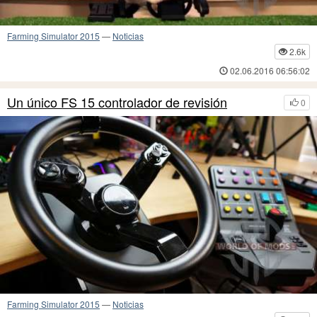
Farming Simulator 2015
—
Noticias
2.6k
02.06.2016 06:56:02
Un único FS 15 controlador de revisión
0
Farming Simulator 2015
—
Noticias