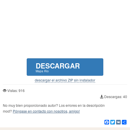
DESCARGAR
Mapa Río
descargar el archivo ZIP sin instalador
Vistas: 916
Descargas: 40
No muy bien proporcionado autor? Los errores en la descripción
mod?
Póngase en contacto con nosotros, amigo!
Facebook
Twitter
VK
Co