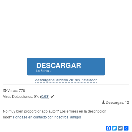
DESCARGAR
La Bahía 2
descargar el archivo ZIP sin instalador
Vistas: 778
Virus Detecciones:
0%
(
0/63
)
Descargas: 12
No muy bien proporcionado autor? Los errores en la descripción
mod?
Póngase en contacto con nosotros, amigo!
Facebook
Twitter
VK
Co