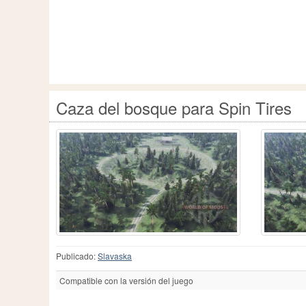
Caza del bosque para Spin Tires
Publicado:
Slavaska
Compatible con la versión del juego