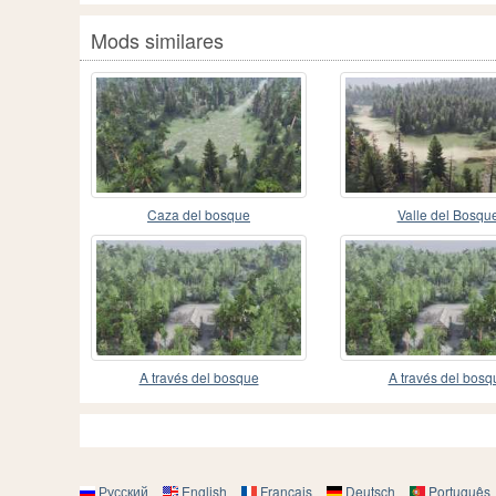
Mods similares
Caza del bosque
Valle del Bosqu
A través del bosque
A través del bosq
Русский
English
Français
Deutsch
Português