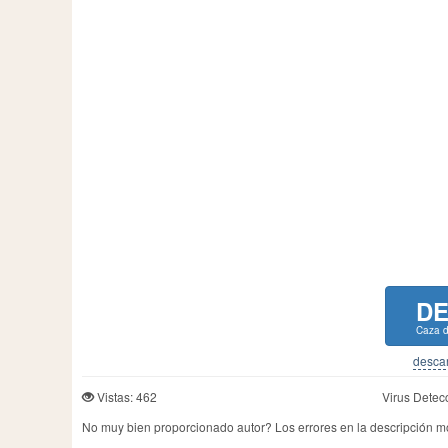
D
Caza d
descar
Vistas: 462
Virus Detec
No muy bien proporcionado autor? Los errores en la descripción 