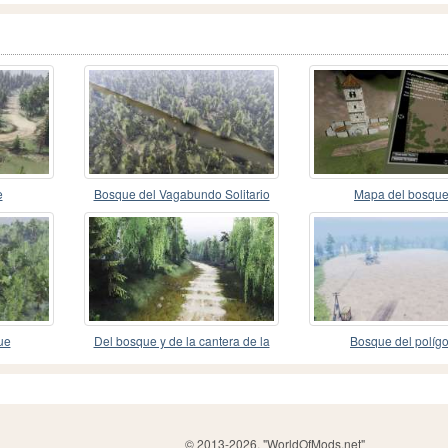
e
Bosque del Vagabundo Solitario
Mapa del bosque
ue
Del bosque y de la cantera de la
Bosque del políg
v4.0
© 2013-2026, "WorldOfMods.net"