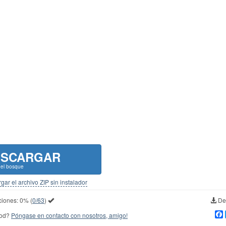
ESCARGAR
el bosque
gar el archivo ZIP sin instalador
ciones:
0%
(
0/63
)
Des
mod?
Póngase en contacto con nosotros, amigo!