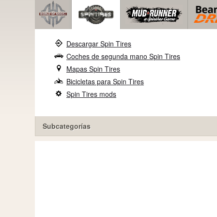
Descargar Spin Tires
Coches de segunda mano Spin Tires
Mapas Spin Tires
Bicicletas para Spin Tires
Spin Tires mods
Subcategorías