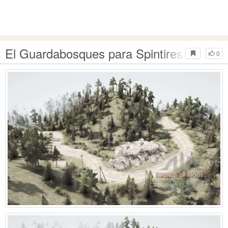
El Guardabosques para Spintires MudRu
0