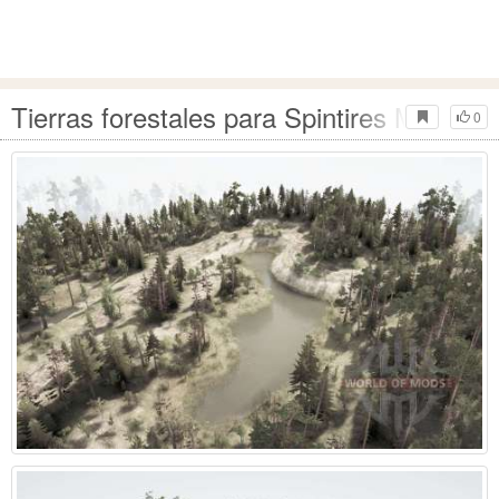
Tierras forestales para Spintires MudRun
0