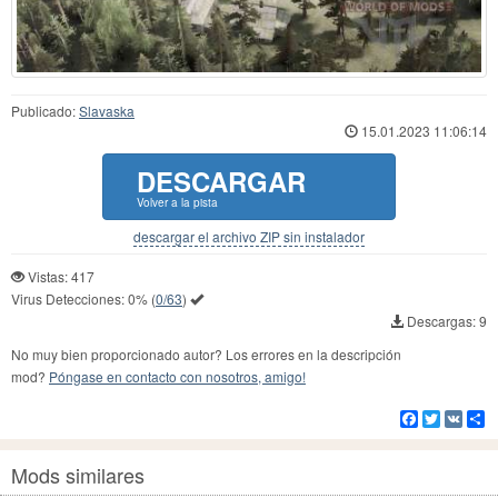
Publicado:
Slavaska
15.01.2023 11:06:14
DESCARGAR
Volver a la pista
descargar el archivo ZIP sin instalador
Vistas: 417
Virus Detecciones:
0%
(
0/63
)
Descargas: 9
No muy bien proporcionado autor? Los errores en la descripción
mod?
Póngase en contacto con nosotros, amigo!
Facebook
Twitter
VK
Co
Mods similares