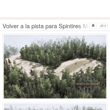
Volver a la pista para Spintires MudRunn
0