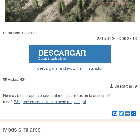
Publicado:
Slavaska
15.01.2023 06:28:13
DESCARGAR
Bosque caducifolio
descargar el archivo ZIP sin instalador
Vistas: 439
Descargas: 9
No muy bien proporcionado autor? Los errores en la descripción
mod?
Póngase en contacto con nosotros, amigo!
Facebook
Twitter
VK
Co
Mods similares