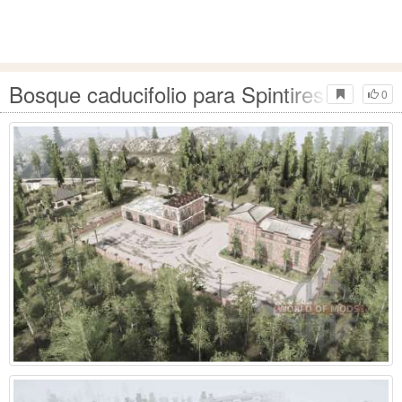
Bosque caducifolio para Spintires MudRu
0