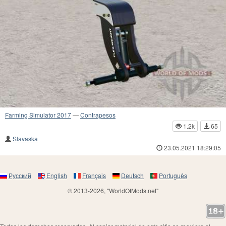
Farming Simulator 2017
—
Contrapesos
1.2k
65
Slavaska
23.05.2021 18:29:05
Русский
English
Français
Deutsch
Português
© 2013-2026, "WorldOfMods.net"