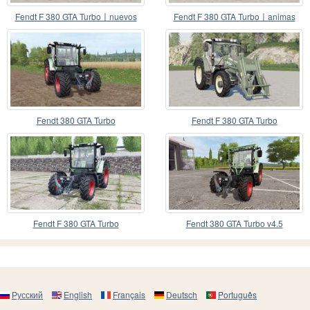
Fendt F 380 GTA Turbo〡nuevos
Fendt F 380 GTA Turbo〡animas
neumáticos
Fendt 380 GTA Turbo
Fendt F 380 GTA Turbo
Fendt F 380 GTA Turbo
Fendt 380 GTA Turbo v4.5
Русский
English
Français
Deutsch
Português