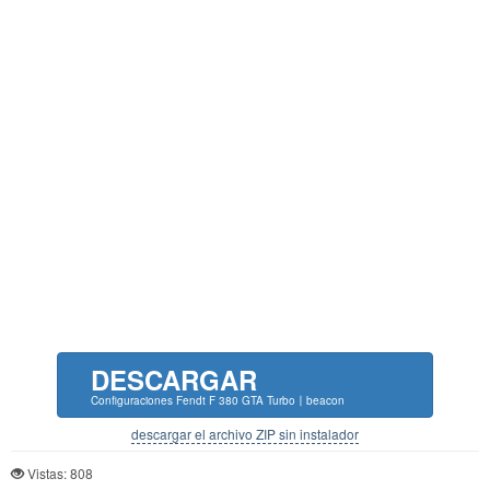
DESCARGAR
Configuraciones Fendt F 380 GTA Turbo〡beacon
descargar el archivo ZIP sin instalador
Vistas: 808