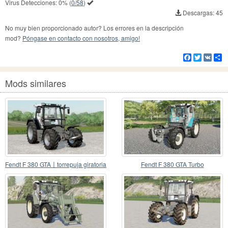
Virus Detecciones:
0%
(
0/58
)
Descargas: 45
No muy bien proporcionado autor? Los errores en la descripción
mod?
Póngase en contacto con nosotros, amigo!
Facebook
Twitter
VK
Co
Mods similares
Fendt F 380 GTA〡torrepuja giratoria
Fendt F 380 GTA Turbo
plegable