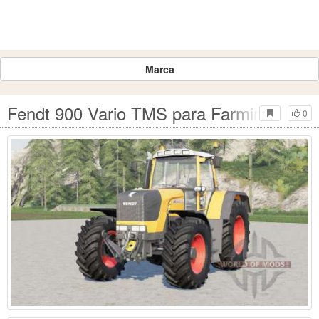
Marca
Fendt 900 Vario TMS para Farming Simul
0