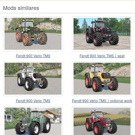
Mods similares
Fendt 900 Vario TMS
Fendt 900 Vario TMS〡seat
suspensión instalada
Fendt 900 Vario TMS
Fendt 900 Vario TMS〡optional work
light