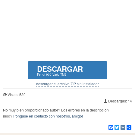
DESCARGAR
Fendt 900 Vario TMS
descargar el archivo ZIP sin instalador
Vistas: 530
Descargas: 14
No muy bien proporcionado autor? Los errores en la descripción
mod?
Póngase en contacto con nosotros, amigo!
Facebook
Twitter
VK
Co