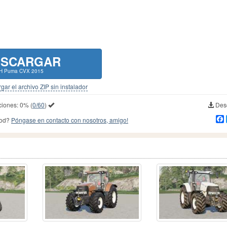
ESCARGAR
IH Puma CVX 2015
gar el archivo ZIP sin instalador
ciones:
0%
(
0/60
)
Desc
mod?
Póngase en contacto con nosotros, amigo!