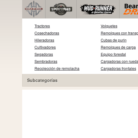
Tractores
Volquetes
Cosechadoras
Remolques con transp
Hileradoras
Cubas de purin
Cultivadores
Remolques de carga
Segadoras
Equipo forestal
Sembradoras
Cargadoras con rued
Recolección de remolacha
Cargadoras frontales
Subcategorías