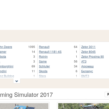
hn Deere
1095
Renault
64
Zetor 3011
amer
14
Renault 1181-4S
1
Zetor 8045
bota
3
Rolnin
1
Zetor Proxima 90
S
3
Same
56
АТЗ
mborghini
69
Schluter
34
Агромаш
ndini
11
Skoda
6
Беларус
nz Bulldog
1
Stara
1
ВМТЗ
nder
1
Steyr
152
ВТ
ndner
33
Tafe
2
ДТ
AN
5
Torpedo
35
Другие
ming Simulator 2017
ssey Ferguson
299
URSUS
353
КТЗ
ssey Ferguson 6600
1
UTB
22
КамТЗ
Cormick
11
Ursus C-328
1
Кировец