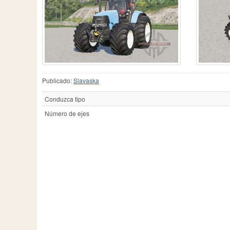
Case IH
606
Fiatagri
3
Me
Caterpillar
1
Ford
53
Ne
Challenger
111
Fortschritt
46
Ne
Chamberlain
2
Guldner
13
Ol
County
1
Hanomag
5
Pa
Deutz
7
Hatz
2
Pi
Deutz-Fahr
398
Hurlimann
21
Po
Dutra
3
IHC
5
R
Publicado:
Slavaska
Eicher
15
IMT
92
Ra
JCB
113
Re
Conduzca tipo
Número de ejes