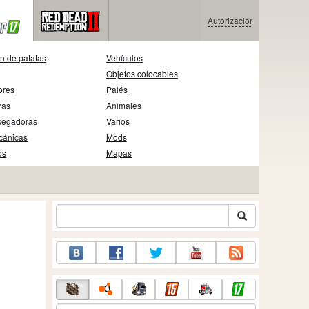
Autorización
n de patatas
Vehículos
Objetos colocables
ores
Palés
ras
Animales
segadoras
Varios
cánicas
Mods
os
Mapas