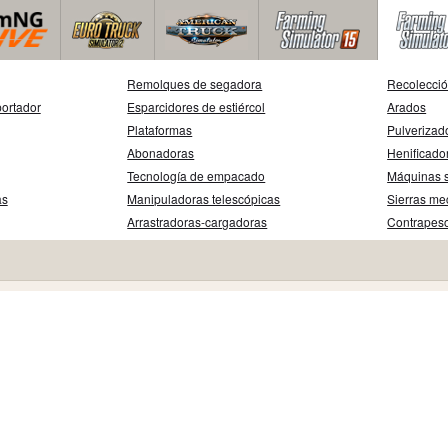
Remolques de segadora
Recolecció
ortador
Esparcidores de estiércol
Arados
Plataformas
Pulverizad
Abonadoras
Henificado
Tecnología de empacado
Máquinas 
as
Manipuladoras telescópicas
Sierras me
Arrastradoras-cargadoras
Contrapes