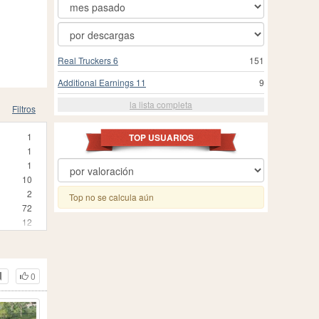
Real Truckers 6
151
Additional Earnings 11
9
la lista completa
Filtros
1
TOP USUARIOS
1
1
10
2
Top no se calcula aún
72
12
3
25
24
0
3
1
210