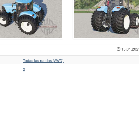
rcedes-Benz
70
Ursus C-360
1
ЛТЗ
w Hollan
1
Ursus C-362
1
МТЗ
w Holland
513
Valmet
35
Слобожанец
iver
1
Valtr
1
Трактор для Farming
squali
1
Valtra
125
Укравтозапчастина
stenBully
8
Valtra N154e
1
ХЗТСШ
rsche-Diesel
1
Versatile
32
ХТЗ
ABA
40
Versatile 2145
1
ЧЗПТ
15.01.202
kovica
18
Volvo
6
ЧТЗ
form
6
Zetor
435
ЮМЗ
Todas las ruedas (AWD)
2