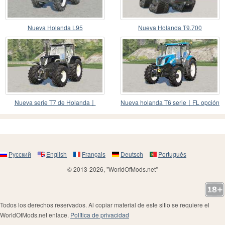
Nueva Holanda L95
Nueva Holanda Ƭ9.700
Nueva serie T7 de Holanda〡
Nueva holanda T6 serie〡FL opción
variantes nuevas pieza
de consola
Русский
English
Français
Deutsch
Português
© 2013-2026, "WorldOfMods.net"
Todos los derechos reservados. Al copiar material de este sitio se requiere el
WorldOfMods.net enlace.
Política de privacidad