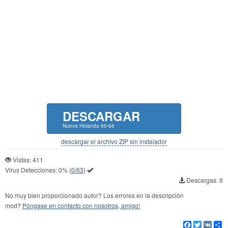
DESCARGAR
Nueva Holanda 80-66
descargar el archivo ZIP sin instalador
Vistas: 411
Virus Detecciones:
0%
(
0/63
)
Descargas: 9
No muy bien proporcionado autor? Los errores en la descripción
mod?
Póngase en contacto con nosotros, amigo!
Facebook
Twitter
VK
Co