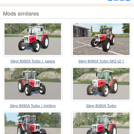
Mods similares
Steyr 8090A Turbo〡 pesos
Steyr 8090A Turbo SK2 v2.1
delanteros adquisibles
Steyr 8090A Turbo〡lighting
Steyr 8090A Turbo
ligeramente revisado