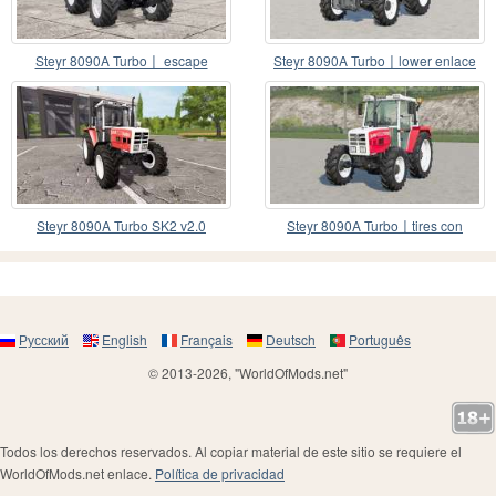
Steyr 8090A Turbo〡 escape
Steyr 8090A Turbo〡lower enlace
aerodinámico
trasero ajustado
Steyr 8090A Turbo SK2 v2.0
Steyr 8090A Turbo〡tires con
diferentes llantas
Русский
English
Français
Deutsch
Português
© 2013-2026, "WorldOfMods.net"
Todos los derechos reservados. Al copiar material de este sitio se requiere el
WorldOfMods.net enlace.
Política de privacidad