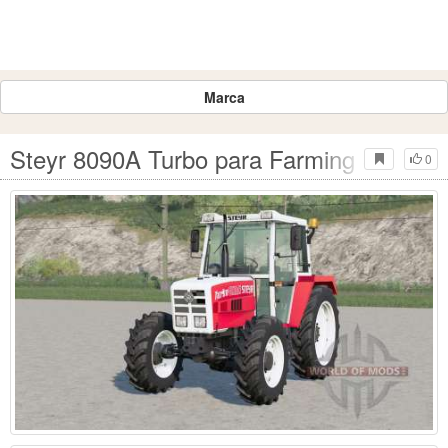
Marca
Steyr 8090A Turbo para Farming Simulat
0