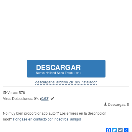
DESCARGAR
Nueva Holland Serie T6000 2010
descargar el archivo ZIP sin instalador
Vistas: 578
Virus Detecciones:
0%
(
0/63
)
Descargas: 8
No muy bien proporcionado autor? Los errores en la descripción
mod?
Póngase en contacto con nosotros, amigo!
Facebook
Twitter
VK
Co