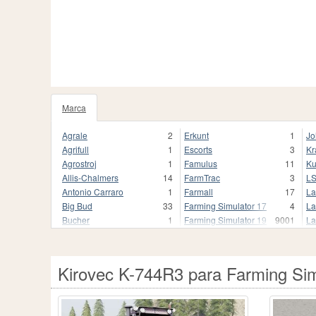
Marca
1020
Agrale
2
Erkunt
1
Jo
Agrifull
1
Escorts
3
Kr
Agrostroj
1
Famulus
11
Ku
Allis-Chalmers
14
FarmTrac
3
L
Antonio Carraro
1
Farmall
17
La
Big Bud
33
Farming Simulator 17
4
La
Bucher
1
Farming Simulator 19
9001
La
Buhrer
17
Farming Simulator 19.
3
Li
CBT
9
Farming Simulator 22
1680
Li
CLAAS
250
Farming Simulator 22.
1
M
Kirovec K-744R3 para Farming Sim
Case
2
Fendt
837
Ma
Case 2870 Traction King
1
Fendt Favorit 800
1
Ma
Case I
1
Fiat
118
Mc