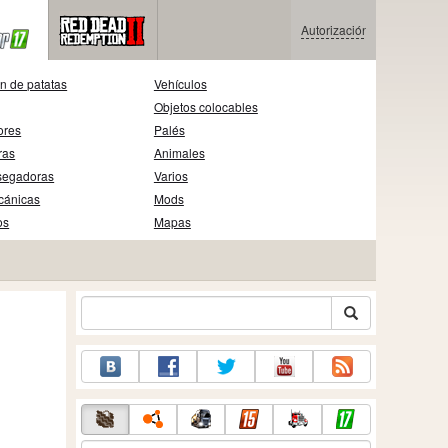
Autorización
n de patatas
Vehículos
Objetos colocables
ores
Palés
ras
Animales
segadoras
Varios
cánicas
Mods
os
Mapas