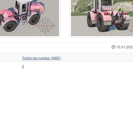
rcedes-Benz
70
Ursus C-360
1
ЛТЗ
w Hollan
1
Ursus C-362
1
МТЗ
w Holland
513
Valmet
35
Слобожанец
iver
1
Valtr
1
Трактор для Farming
squali
1
Valtra
125
Укравтозапчастина
stenBully
8
Valtra N154e
1
ХЗТСШ
rsche-Diesel
1
Versatile
32
ХТЗ
ABA
40
Versatile 2145
1
ЧЗПТ
15.01.202
kovica
18
Volvo
6
ЧТЗ
form
6
Zetor
435
ЮМЗ
Todas las ruedas (AWD)
2