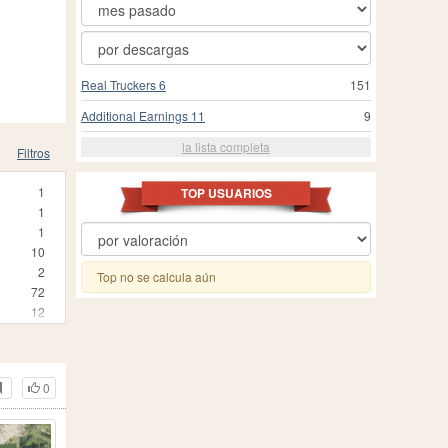
Real Truckers 6
151
Additional Earnings 11
9
la lista completa
Filtros
1
TOP USUARIOS
1
1
10
2
Top no se calcula aún
72
12
3
25
24
0
3
1
210