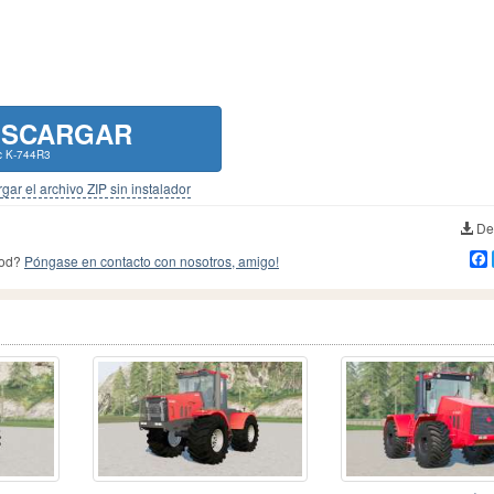
ESCARGAR
c K-744R3
gar el archivo ZIP sin instalador
Des
mod?
Póngase en contacto con nosotros, amigo!