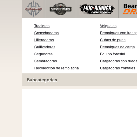
Tractores
Volquetes
Cosechadoras
Remolques con transp
Hileradoras
Cubas de purin
Cultivadores
Remolques de carga
Segadoras
Equipo forestal
Sembradoras
Cargadoras con rued
Recolección de remolacha
Cargadoras frontales
Subcategorías