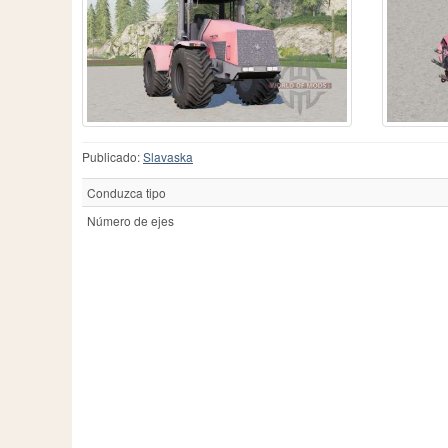
Case IH
606
Fiatagri
3
Me
Caterpillar
1
Ford
53
Ne
Challenger
111
Fortschritt
46
Ne
Chamberlain
2
Guldner
13
Ol
County
1
Hanomag
5
Pa
Deutz
7
Hatz
2
Pi
Deutz-Fahr
398
Hurlimann
21
Po
Dutra
3
IHC
5
R
Publicado:
Slavaska
Eicher
15
IMT
92
Ra
JCB
113
Re
Conduzca tipo
Número de ejes