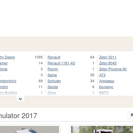
hn Deere
1095
Renault
64
Zetor 3011
amer
14
Renault 1181-4S
1
Zetor 8045
bota
3
Rolnin
1
Zetor Proxima 90
S
3
Same
56
АТЗ
mborghini
69
Schluter
34
Агромаш
ndini
11
Skoda
6
Беларус
nz Bulldog
1
Stara
1
ВМТЗ
nder
1
Steyr
152
ВТ
ndner
33
Tafe
2
ДТ
AN
5
Torpedo
35
Другие
ulator 2017
ssey Ferguson
299
URSUS
353
КТЗ
ssey Ferguson 6600
1
UTB
22
КамТЗ
Cormick
11
Ursus C-328
1
Кировец