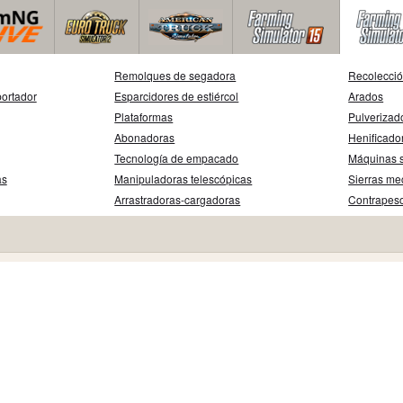
Remolques de segadora
Recolecció
ortador
Esparcidores de estiércol
Arados
Plataformas
Pulverizad
Abonadoras
Henificado
Tecnología de empacado
Máquinas 
as
Manipuladoras telescópicas
Sierras me
Arrastradoras-cargadoras
Contrapes