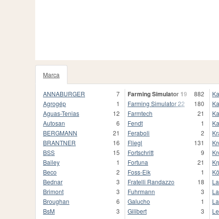
Marca
92
ANNABURGER
7
Farming Simulator 19
882
Ka
Agrogép
1
Farming Simulator 22
180
Ka
Aguas-Tenias
12
Farmtech
21
K
Autosan
6
Fendt
1
K
BERGMANN
21
Feraboli
2
K
BRANTNER
16
Fliegl
131
Kr
BSS
15
Fortschritt
9
Kr
Bailey
1
Fortuna
21
Kr
Beco
2
Foss-Eik
1
Kö
Bednar
3
Fratelli Randazzo
18
La
Brimont
3
Fuhrmann
3
La
Broughan
6
Galucho
1
La
BsM
3
Gilibert
3
Le