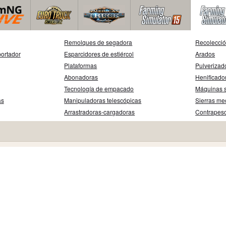
Remolques de segadora
Recolecció
ortador
Esparcidores de estiércol
Arados
Plataformas
Pulverizad
Abonadoras
Henificado
Tecnología de empacado
Máquinas 
as
Manipuladoras telescópicas
Sierras me
Arrastradoras-cargadoras
Contrapes