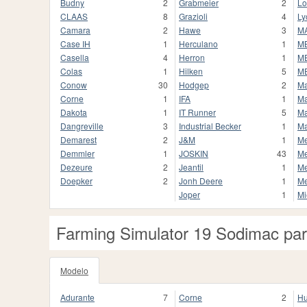
Budny
2
Grabmeier
2
L
CLAAS
8
Grazioli
4
Ly
Camara
2
Hawe
3
M
Case IH
1
Herculano
1
M
Casella
4
Herron
1
M
Colas
1
Hilken
5
M
Conow
30
Hodgep
2
Ma
Corne
1
IFA
1
Ma
Dakota
1
IT Runner
5
Ma
Dangreville
3
Industrial Becker
1
M
Demarest
2
J&M
1
Me
Demmler
1
JOSKIN
43
Me
Dezeure
2
Jeantil
1
Me
Doepker
2
Jonh Deere
1
Me
Joper
1
M
Farming Simulator 19 Sodimac par
Modelo
Adurante
7
Corne
2
Hu