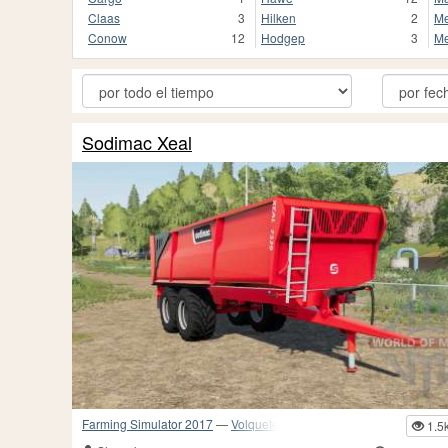
Claas
3
Hilken
2
Me
Conow
12
Hodgep
3
Me
Sodimac Xeal
Farming Simulator 2017
—
Volquetes
1.5