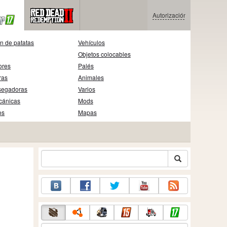
Autorización
n de patatas
Vehículos
Objetos colocables
ores
Palés
ras
Animales
segadoras
Varios
cánicas
Mods
os
Mapas