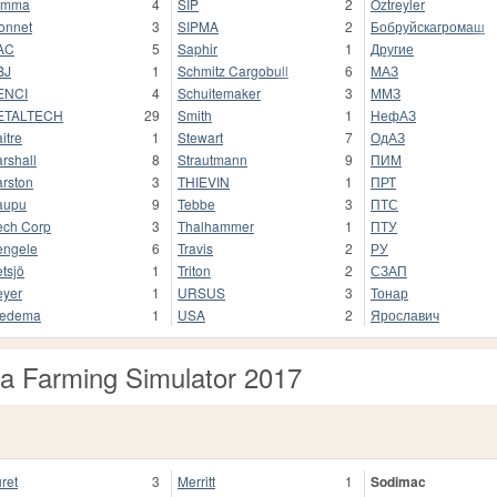
omma
4
SIP
2
Öztreyler
onnet
3
SIPMA
2
Бобруйскагромаш
AC
5
Saphir
1
Другие
BJ
1
Schmitz Cargobull
6
МАЗ
ENCI
4
Schuitemaker
3
ММЗ
ETALTECH
29
Smith
1
НефАЗ
itre
1
Stewart
7
ОдАЗ
rshall
8
Strautmann
9
ПИМ
rston
3
THIEVIN
1
ПРТ
aupu
9
Tebbe
3
ПТС
ch Corp
3
Thalhammer
1
ПТУ
ngele
6
Travis
2
РУ
tsjö
1
Triton
2
СЗАП
yer
1
URSUS
3
Тонар
iedema
1
USA
2
Ярославич
a Farming Simulator 2017
ret
3
Merritt
1
Sodimac