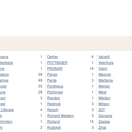
cena
1
Oehler
6
Valzelli
kerbeck
1
POTTINGER
1
Veenhuis
ane
1
PRONAR
16
Visini
aweco
26
Panav
1
Wagner
rampe
69
Penta
3
Warfama
oger
55
Ponthieux
1
Welger
one
28
Pühringer
1
West
pan
3
Randon
1
Wielton
gel
1
Redrock
3
Wilson
 Littorale
4
Reisch
3
ZDT
ir
1
Richard Western
3
Zaccaria
rrington
1
Rolland
15
Zaslaw
ly
2
Rudolph
3
Zmaj