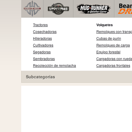
Tractores
Volquetes
Cosechadoras
Remolques con transp
Hileradoras
Cubas de purin
Cultivadores
Remolques de carga
Segadoras
Equipo forestal
Sembradoras
Cargadoras con rued
Recolección de remolacha
Cargadoras frontales
Subcategorías