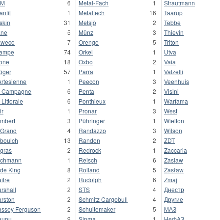
&M
6
Metal-Fach
1
Strautmann
antil
1
Metaltech
16
Taarup
skin
31
Metsjö
2
Tebbe
ane
5
Münz
3
Thievin
aweco
7
Orenge
5
Triton
rampe
74
Orkel
1
Utva
one
18
Oxbo
2
Vaia
öger
57
Parra
1
Valzelli
Artesienne
1
Peecon
3
Veenhuis
a Campagne
6
Penta
2
Visini
 Littorale
6
Ponthieux
1
Warfama
ir
1
Pronar
3
West
mbert
3
Pühringer
1
Wielton
Grand
4
Randazzo
3
Wilson
boulch
13
Randon
2
ZDT
gras
2
Redrock
1
Zaccaria
ochmann
1
Reisch
6
Zaslaw
de King
8
Rolland
5
Zasław
itre
2
Rudolph
6
Zmaj
rshall
2
STS
4
Днестр
rston
2
Schmitz Cargobull
4
Другие
ssey Ferguson
2
Schuitemaker
5
МАЗ
aupu
9
Sipma
1
НефАЗ