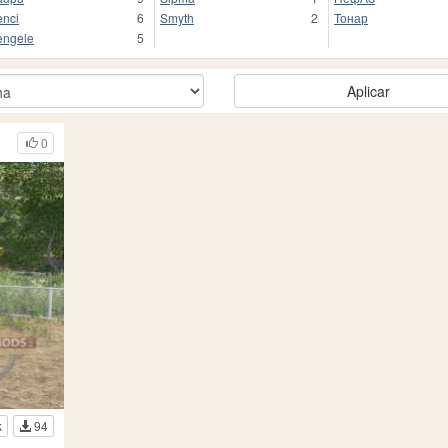
nci
6
Smyth
2
Тонар
ngele
5
Aplicar
0
k
94