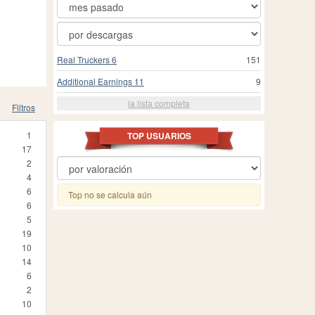
Real Truckers 6
151
Additional Earnings 11
9
la lista completa
Filtros
1
TOP USUARIOS
17
2
4
6
Top no se calcula aún
6
5
19
10
14
6
2
10