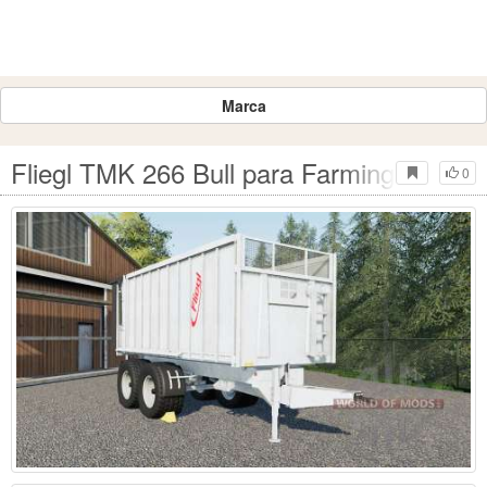
Marca
Fliegl TMK 266 Bull para Farming Simula
0