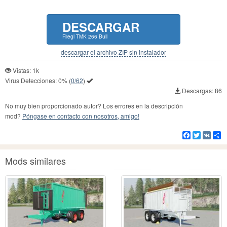
DESCARGAR
Fliegl TMK 266 Bull
descargar el archivo ZIP sin instalador
Vistas: 1k
Virus Detecciones:
0%
(
0/62
)
Descargas: 86
No muy bien proporcionado autor? Los errores en la descripción
mod?
Póngase en contacto con nosotros, amigo!
Facebook
Twitter
VK
Co
Mods similares