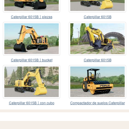
Caterpillar 6015B〡piezas
Caterpillar 6015B
coloreables
Caterpillar 6015B〡bucket
Caterpillar 6015B
capacidad 26000l
Caterpillar 6015B〡con cubo
Compactador de suelos Caterpillar
CP56〡vibrator