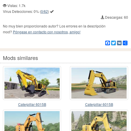
Vistas: 1.7k
Virus Detecciones:
0%
(
0/62
)
Descargas: 60
No muy bien proporcionado autor? Los errores en la descripción
mod?
Póngase en contacto con nosotros, amigo!
Facebook
Twitter
VK
Co
Mods similares
Caterpillar 6015B
Caterpillar 6015B