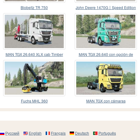
Biobeltz TR 750
John Deere 1470G〡Speed Edition
MAN TGX 26.640 XLX cab Timber
MAN TGX 26.640 con opción de
Truck
enganche de grúa〡to
Fuchs MHL 360
MAN TGX con cámaras
manipuladoras〡multi
Русский
English
Français
Deutsch
Português