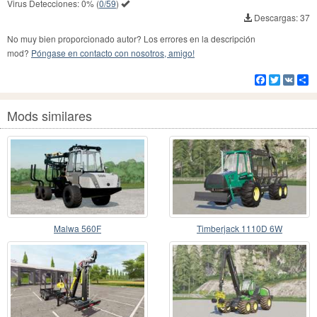
Virus Detecciones:
0%
(
0/59
)
Descargas: 37
No muy bien proporcionado autor? Los errores en la descripción
mod?
Póngase en contacto con nosotros, amigo!
Facebook
Twitter
VK
Co
Mods similares
Malwa 560F
Timberjack 1110D 6W