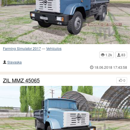
Farming Simulator 2017
—
Vehículos
1.2k
83
Slavaska
18.06.2018 17:43:58
ZIL MMZ 45065
0