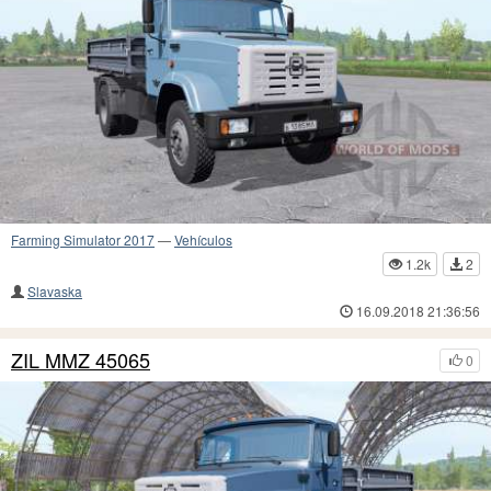
Farming Simulator 2017
—
Vehículos
1.2k
2
Slavaska
16.09.2018 21:36:56
ZIL MMZ 45065
0