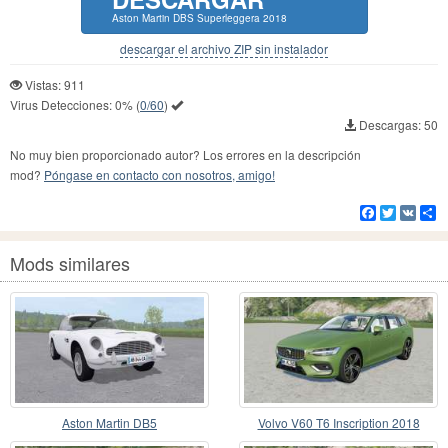
Aston Martin DBS Superleggera 2018
descargar el archivo ZIP sin instalador
Vistas: 911
Virus Detecciones:
0%
(
0/60
)
Descargas: 50
No muy bien proporcionado autor? Los errores en la descripción
mod?
Póngase en contacto con nosotros, amigo!
Facebook
Twitter
VK
Co
Mods similares
Aston Martin DB5
Volvo V60 T6 Inscription 2018