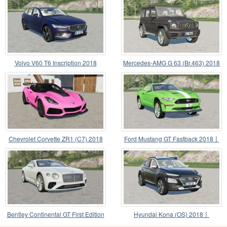
Volvo V60 T6 Inscription 2018
Mercedes-AMG G 63 (Br.463) 2018
Chevrolet Corvette ZR1 (C7) 2018
Ford Mustang GT Fastback 2018〡
lifted
Bentley Continental GT First Edition
Hyundai Kona (OS) 2018〡
2018
Kriminalpolizeᶖ