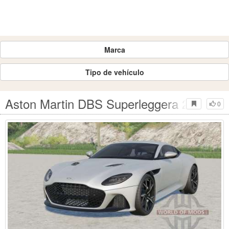
Marca
Tipo de vehículo
Aston Martin DBS Superleggera 2018 par
0