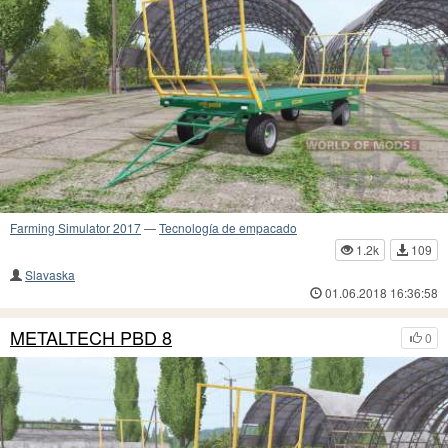
Farming Simulator 2017
—
Tecnología de empacado
1.2k
109
Slavaska
01.06.2018 16:36:58
METALTECH PBD 8
0