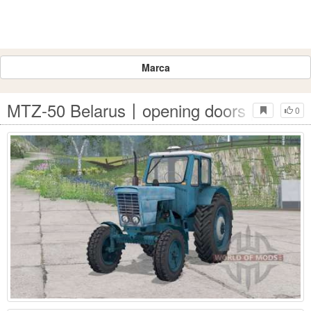
Marca
MTZ-50 Belarus〡opening doors para Far
0