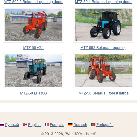
MTZ-892.2 Belarus〡opening doors
MTZ-82.1 Belarus〡opening doors
and windows
MTZ-50 v2.1
MTZ-892 Belarus〡opening
windows
MTZ-50 LITROS
MTZ-50 Belarus〡forest lattice
Русский
English
Français
Deutsch
Português
© 2013-2026, "WorldOfMods.net"