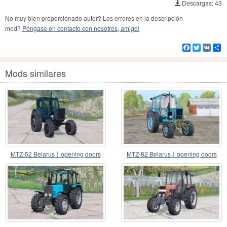
Descargas: 43
No muy bien proporcionado autor? Los errores en la descripción
mod?
Póngase en contacto con nosotros, amigo!
Facebook
Twitter
VK
Co
Mods similares
MTZ-52 Belarus〡opening doors
MTZ-82 Belarus〡opening doors
and windows