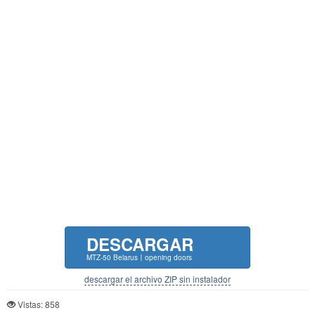
DESCARGAR
MTZ-50 Belarus〡opening doors
descargar el archivo ZIP sin instalador
Vistas: 858