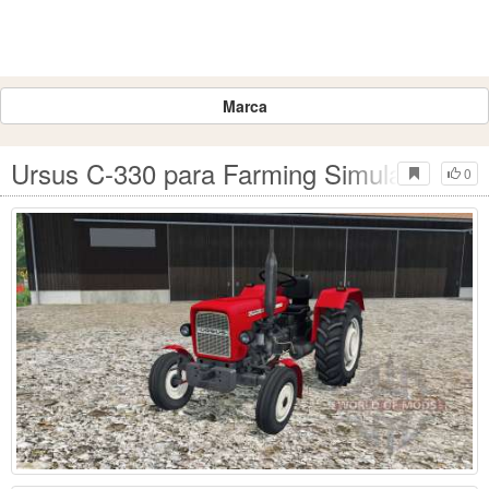
Marca
Ursus C-330 para Farming Simulator 201
0