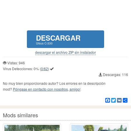
DESCARGAR
Ursus C-330
descargar el archivo ZIP sin instalador
Vistas: 946
Virus Detecciones:
0%
(
0/62
)
Descargas: 116
No muy bien proporcionado autor? Los errores en la descripción
mod?
Póngase en contacto con nosotros, amigo!
Facebook
Twitter
VK
Co
Mods similares