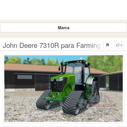
Marca
John Deere 7310R para Farming Simulat
0