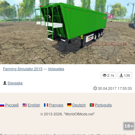
Farming Simulator 2015
—
Volquetes
2.1k
136
Slavaska
30.04.2017 17:55:35
Русский
English
Français
Deutsch
Português
© 2013-2026, "WorldOfMods.net"