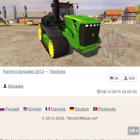
Farming Simulator 2013
—
Tractores
3k
426
Slavaska
08.12.2015 22:05:30
Русский
English
Français
Deutsch
Português
© 2013-2026, "WorldOfMods.net"