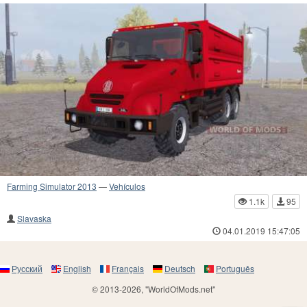
Farming Simulator 2013
—
Vehículos
1.1k
95
Slavaska
04.01.2019 15:47:05
Русский
English
Français
Deutsch
Português
© 2013-2026, "WorldOfMods.net"