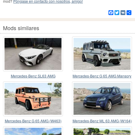
mod?
Póngase en contacto con nosotros, amigo!
Facebook
Twitter
VK
Co
Mods similares
Mercedes-Benz SL63 AMG
Mercedes-Benz G 65 AMG Mansory
(W463) 2015
Mercedes-Benz G 65 AMG (W463)
Mercedes-Benz ML 63 AMG (W164)
2012
2008